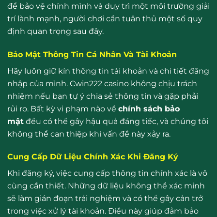
để bảo vệ chính mình và duy trì một môi trường giải
trí lành mạnh, người chơi cần tuân thủ một số quy
định quan trọng sau đây.
Bảo Mật Thông Tin Cá Nhân Và Tài Khoản
Hãy luôn giữ kín thông tin tài khoản và chi tiết đăng
nhập của mình. Cwin222 casino không chịu trách
nhiệm nếu bạn tự ý chia sẻ thông tin và gặp phải
rủi ro. Bất kỳ vi phạm nào về
chính sách bảo
mật
đều có thể gây hậu quả đáng tiếc, và chúng tôi
không thể can thiệp khi vấn đề này xảy ra.
Cung Cấp Dữ Liệu Chính Xác Khi Đăng Ký
Khi đăng ký, việc cung cấp thông tin chính xác là vô
cùng cần thiết. Những dữ liệu không thể xác minh
sẽ làm gián đoạn trải nghiệm và có thể gây cản trở
trong việc xử lý tài khoản. Điều này giúp đảm bảo