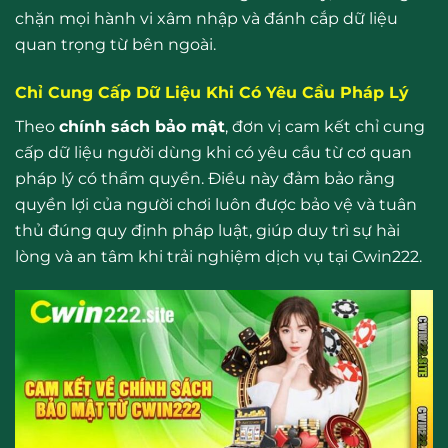
chặn mọi hành vi xâm nhập và đánh cắp dữ liệu
quan trọng từ bên ngoài.
Chỉ Cung Cấp Dữ Liệu Khi Có Yêu Cầu Pháp Lý
Theo
chính sách bảo mật
, đơn vị cam kết chỉ cung
cấp dữ liệu người dùng khi có yêu cầu từ cơ quan
pháp lý có thẩm quyền. Điều này đảm bảo rằng
quyền lợi của người chơi luôn được bảo vệ và tuân
thủ đúng quy định pháp luật, giúp duy trì sự hài
lòng và an tâm khi trải nghiệm dịch vụ tại Cwin222.