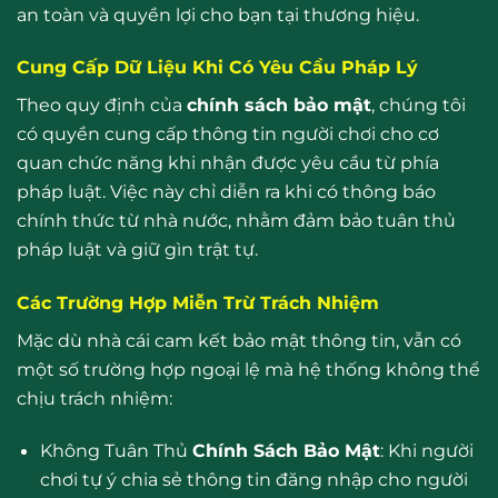
an toàn và quyền lợi cho bạn tại thương hiệu.
Cung Cấp Dữ Liệu Khi Có Yêu Cầu Pháp Lý
Theo quy định của
chính sách bảo mật
, chúng tôi
có quyền cung cấp thông tin người chơi cho cơ
quan chức năng khi nhận được yêu cầu từ phía
pháp luật. Việc này chỉ diễn ra khi có thông báo
chính thức từ nhà nước, nhằm đảm bảo tuân thủ
pháp luật và giữ gìn trật tự.
Các Trường Hợp Miễn Trừ Trách Nhiệm
Mặc dù nhà cái cam kết bảo mật thông tin, vẫn có
một số trường hợp ngoại lệ mà hệ thống không thể
chịu trách nhiệm:
Không Tuân Thủ
Chính Sách Bảo Mật
: Khi người
chơi tự ý chia sẻ thông tin đăng nhập cho người