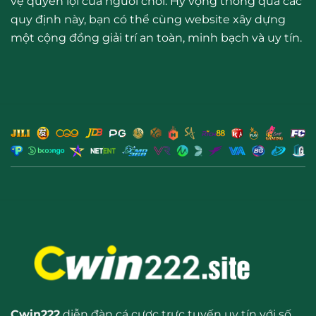
vệ quyền lợi của người chơi. Hy vọng thông qua các
quy định này, bạn có thể cùng website xây dựng
một cộng đồng giải trí an toàn, minh bạch và uy tín.
Cwin222
diễn đàn cá cược trực tuyến uy tín với số